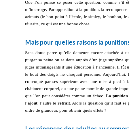
Que l’on puisse se poser cette question, comme s’il ét
m’interroge. Par opposition à la punition, la récompense
azimuts (le bon point à l’école, le simley, le bonbon, l
réussite, ce qui est une bonne chose.
Mais pour quelles raisons la punitions
Sans doute parce qu’elle demeure encore attachée à un
purger sa peine ou sa dette auprès d’un juge suprême qui e
juges intransigeants d’une éducation à l’ancienne. Il fût 
le bout des doigts ne choquait personne. Aujourd’hui, l’i
convoqué par ses supérieurs avec une mise à pied à la 
châtiment corporel, ou une peine morale de grande import
que l’on peut considérer comme un échec.
La punition
l’
ajout
, l’autre le
retrait
. Alors la question qu’il faut se
ordre de grandeur, pour obtenir quels effets ?
Les réponses des adultes au comport