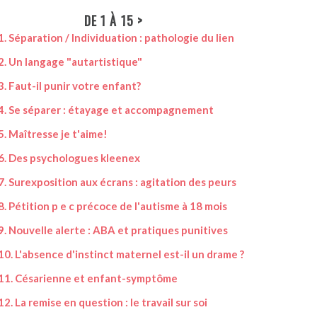
DE 1 À 15 >
Séparation / Individuation : pathologie du lien
16. FORMATIO
Un langage "autartistique"
17. Autisme :
Faut-il punir votre enfant?
18. Echec sco
Se séparer : étayage et accompagnement
19. Hors norme
Maîtresse je t'aime!
20. La terrifi
 Des psychologues kleenex
21. Notre soc
Surexposition aux écrans : agitation des peurs
22. Assistanc
Pétition p e c précoce de l'autisme à 18 mois
23. Renvoyé.e 
Nouvelle alerte : ABA et pratiques punitives
24. L'épineus
 L'absence d'instinct maternel est-il un drame ?
25. COVID-19 
. Césarienne et enfant-symptôme
26. COVID-19 
 La remise en question : le travail sur soi
27. J'ai peu