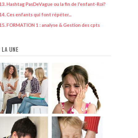
 Hashtag PasDeVague ou la fin de l'enfant-Roi?
28. Ne pas sor
 Ces enfants qui font répéter...
29. Tel métier
 FORMATION 1 : analyse & Gestion des cpts
30. L'argent 
 LA UNE