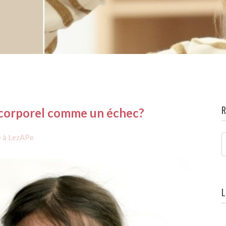
 corporel comme un échec?
 à LezAPe
L