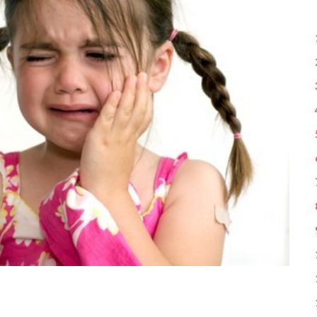
> DE 46 À 60 >
46. Pédopornographie : Grand coup de filet
1. 
47. Livre LezAPe : La face cachée...
2. 
3. 
4. 
5. 
6.
7. 
8. 
9. 
10.
11
12.