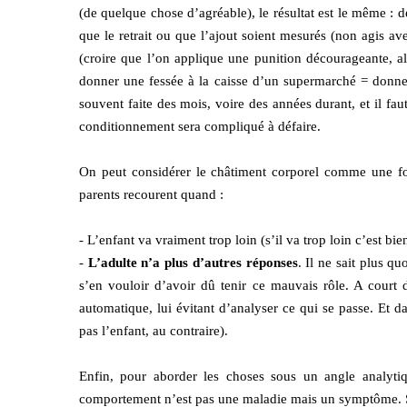
(de quelque chose d’agréable), le résultat est le même :
que le retrait ou que l’ajout soient mesurés (non agis a
(croire que l’on applique une punition décourageante, a
donner une fessée à la caisse d’un supermarché = donner 
souvent faite des mois, voire des années durant, et il fa
conditionnement sera compliqué à défaire.
On peut considérer le châtiment corporel comme une for
parents recourent quand :
- L’enfant va vraiment trop loin (s’il va trop loin c’est bi
-
L’adulte n’a plus d’autres réponses
. Il ne sait plus q
s’en vouloir d’avoir dû tenir ce mauvais rôle. A court 
automatique, lui évitant d’analyser ce qui se passe. Et d
pas l’enfant, au contraire).
Enfin, pour aborder les choses sous un angle analytiq
comportement n’est pas une maladie mais un symptôme. Si l