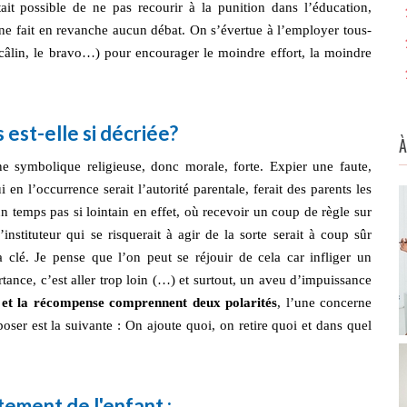
ait possible de ne pas recourir à la punition dans l’éducation,
13.
 ne fait en revanche aucun débat. On s’évertue à l’employer tous-
14.
e câlin, le bravo…) pour encourager le moindre effort, la moindre
15.
 est-elle si décriée?
À
e symbolique religieuse, donc morale, forte. Expier une faute,
n l’occurrence serait l’autorité parentale, ferait des parents les
un temps pas si lointain en effet, où recevoir un coup de règle sur
nstituteur qui se risquerait à agir de la sorte serait à coup sûr
clé. Je pense que l’on peut se réjouir de cela car infliger un
ance, c’est aller trop loin (…) et surtout, un aveu d’impuissance
 et la récompense comprennent deux polarités
, l’une concerne
 poser est la suivante : On ajoute quoi, on retire quoi et dans quel
ement de l'enfant :