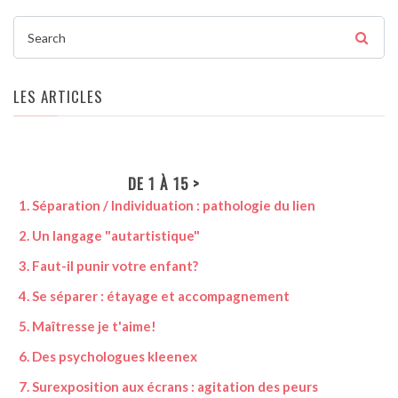
Search
LES ARTICLES
DE 1 À 15 >
1. Séparation / Individuation : pathologie du lien
16.
2. Un langage "autartistique"
17.
3. Faut-il punir votre enfant?
18.
4. Se séparer : étayage et accompagnement
19. 
5. Maîtresse je t'aime!
20. 
6. Des psychologues kleenex
21.
7. Surexposition aux écrans : agitation des peurs
22. 