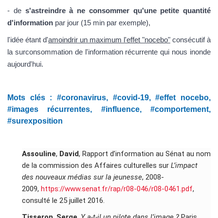
- de
s'astreindre à ne consommer qu'une petite quantité
d'information
par jour (15 min par exemple),
l'idée étant d'
amoindrir un maximum l'effet "nocebo"
consécutif à
la surconsommation de l'information récurrente qui nous inonde
aujourd'hui.
Mots clés : #coronavirus, #covid-19, #effet nocebo,
#images récurrentes, #influence, #comportement,
#surexposition
Assouline
,
David
, Rapport d’information au Sénat au nom
de la commission des Affaires culturelles sur
L’impact
des nouveaux médias sur la jeunesse
, 2008-
2009,
https://www.senat.fr/rap/r08-046/r08-0461.pdf
,
consulté le 25 juillet 2016.
Tisseron
,
Serge
,
Y a-t-il un pilote dans l’image ?
Paris,