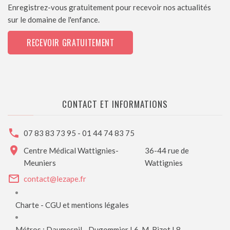
Enregistrez-vous gratuitement pour recevoir nos actualités
sur le domaine de l'enfance.
RECEVOIR GRATUITEMENT
CONTACT ET INFORMATIONS
07 83 83 73 95
-
01 44 74 83 75
Centre Médical Wattignies-
36-44 rue de
Meuniers
Wattignies
contact@lezape.fr
Charte - CGU et mentions légales
Métros : Daumesnil - Dugommier L6, M. Bizot L8