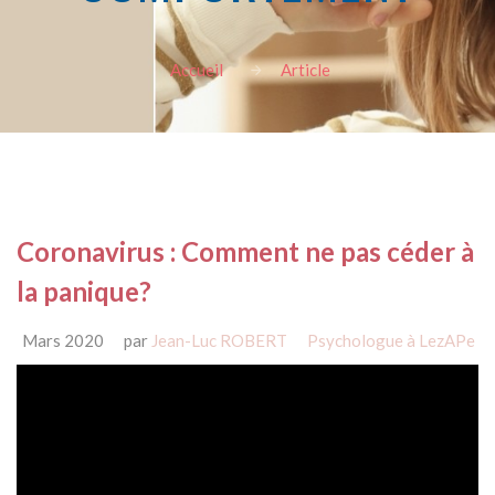
Accueil
Article
Coronavirus : Comment ne pas céder à
la panique?
Mars 2020
par
Jean-Luc ROBERT
Psychologue à LezAPe