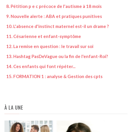
8. Pétition p e c précoce de l'autisme à 18 mois
23. 
9. Nouvelle alerte : ABA et pratiques punitives
24.
10. L'absence d'instinct maternel est-il un drame ?
25.
11. Césarienne et enfant-symptôme
26.
12. La remise en question : le travail sur soi
27.
13. Hashtag PasDeVague ou la fin de l'enfant-Roi?
28. 
14. Ces enfants qui font répéter...
29. 
15. FORMATION 1 : analyse & Gestion des cpts
30.
À LA UNE