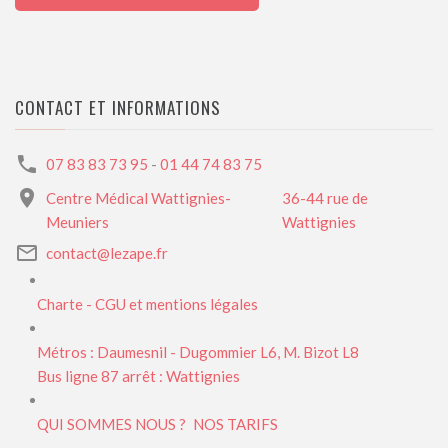
CONTACT ET INFORMATIONS
07 83 83 73 95
-
01 44 74 83 75
Centre Médical Wattignies-
36-44 rue de
Meuniers
Wattignies
contact@lezape.fr
Charte - CGU et mentions légales
Métros : Daumesnil - Dugommier L6, M. Bizot L8
Bus ligne 87 arrêt : Wattignies
QUI SOMMES NOUS ?
NOS TARIFS